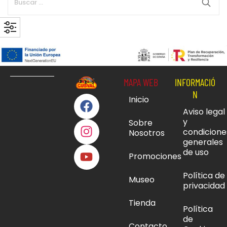
MAPA WEB
INFORMACIÓ
N
Inicio
Aviso legal
y
Sobre
condicione
Nosotros
generales
de uso
Promociones
Política de
Museo
privacidad
Tienda
Política
de
Contacto