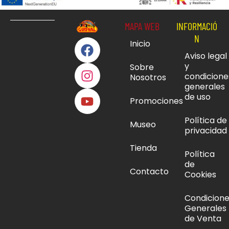
MAPA WEB
INFORMACIÓ
N
Inicio
Aviso legal
y
Sobre
condicione
Nosotros
generales
de uso
Promociones
Política de
Museo
privacidad
Tienda
Política
de
Contacto
Cookies
Condicion
Generales
de Venta