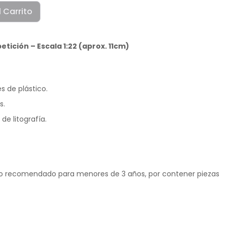
l Carrito
ición – Escala 1:22 (aprox. 11cm)
s de plástico.
s.
de litografía.
 recomendado para menores de 3 años, por contener piezas