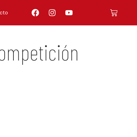
cto
ompetición