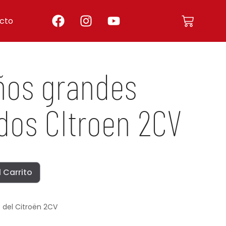
cto
os grandes
dos CItroen 2CV
l Carrito
6 del Citroën 2CV